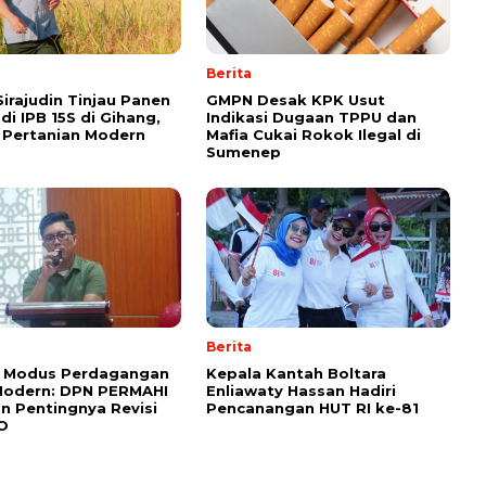
Berita
Sirajudin Tinjau Panen
GMPN Desak KPK Usut
di IPB 15S di Gihang,
Indikasi Dugaan TPPU dan
 Pertanian Modern
Mafia Cukai Rokok Ilegal di
Sumenep
Berita
 Modus Perdagangan
‎Kepala Kantah Boltara
Modern: DPN PERMAHI
Enliawaty Hassan Hadiri
n Pentingnya Revisi
Pencanangan HUT RI ke-81
O