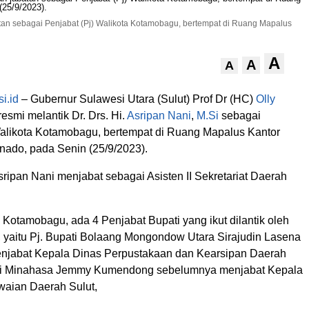
batan sebagai Penjabat (Pj) Walikota Kotamobagu, bertempat di Ruang Mapalus
A
A
A
i.id
– Gubernur Sulawesi Utara (Sulut) Prof Dr (HC)
Olly
resmi melantik Dr. Drs. Hi.
Asripan Nani
,
M.Si
sebagai
Walikota Kotamobagu, bertempat di Ruang Mapalus Kantor
nado, pada Senin (25/9/2023).
ripan Nani menjabat sebagai Asisten II Sekretariat Daerah
 Kotamobagu, ada 4 Penjabat Bupati yang ikut dilantik oleh
, yaitu Pj. Bupati Bolaang Mongondow Utara Sirajudin Lasena
njabat Kepala Dinas Perpustakaan dan Kearsipan Daerah
pati Minahasa Jemmy Kumendong sebelumnya menjabat Kepala
aian Daerah Sulut,