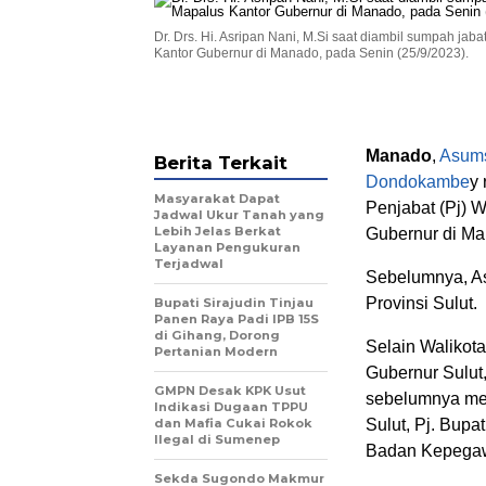
Dr. Drs. Hi. Asripan Nani, M.Si saat diambil sumpah ja
Kantor Gubernur di Manado, pada Senin (25/9/2023).
Manado
,
Asums
Berita Terkait
Dondokambe
y 
Masyarakat Dapat
Penjabat (Pj) 
Jadwal Ukur Tanah yang
Lebih Jelas Berkat
Gubernur di Ma
Layanan Pengukuran
Terjadwal
Sebelumnya, As
Provinsi Sulut.
Bupati Sirajudin Tinjau
Panen Raya Padi IPB 15S
di Gihang, Dorong
Selain Walikota
Pertanian Modern
Gubernur Sulut
GMPN Desak KPK Usut
sebelumnya me
Indikasi Dugaan TPPU
dan Mafia Cukai Rokok
Sulut, Pj. Bu
Ilegal di Sumenep
Badan Kepegaw
Sekda Sugondo Makmur