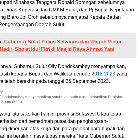
 Bupati Minahasa Tenggara Ronald Sorongan sebelumnya
a Dinas Koperasi dan UMKM Sulut, dan Pj Bupati Kepulauan
ng Biaro Joi Oroh sebelumnya menjabat Kepala Badan
 Pengembangan Daerah Sulut.
A
Gubernur Sulut Yulius Selvanus dan Wagub Victor
adiri Sholat Idul Fitri di Masjid Raya Ahmad Yani
nnya, Gubernur Sulut Olly Dondokambey menyampaikan,
kasih kepada Bupati dan Walikota periode
2018-2023
yang
a telah berakhir pada tanggal 25 September 2023.
y Dondokambey menyampaikan sambutan pada acara pelantikan Penjabat
 Senin (25/9).
ang kita saksikan hari ini provinsi Sulawesi Utara tetap
rhatian dari pemerintah pusat dan penghargaan-
g diberikan atas kerja dari para pejabat para bupati dan
ari ini berakhir masa tugas mereka,” kata Gubernur Sulut.