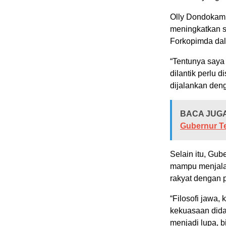
Olly Dondokamb
meningkatkan s
Forkopimda da
“Tentunya saya 
dilantik perlu
dijalankan deng
BACA JUG
Gubernur Te
Selain itu, Gub
mampu menjalan
rakyat dengan
“Filosofi jawa,
kekuasaan dida
menjadi lupa, b