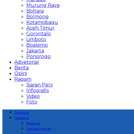
Murung Raya
Boltara
Bolmong
Kotamobagu
Aceh Timur
Gorontalo
Limboto
Boalemo
Jakarta
Ponorogo
Advetorial
Berita
Opini
Ragam
Siaran Pers
Infografis
Video
Foto
Beranda
Headline
Budaya
Pemerintahan
Olahraga