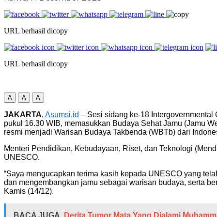
URL berhasil dicopy
URL berhasil dicopy
A
A
A
JAKARTA
,
Asumsi.id
– Sesi sidang ke-18 Intergovernmental 
pukul 16.30 WIB, memasukkan Budaya Sehat Jamu (Jamu Welln
resmi menjadi Warisan Budaya Takbenda (WBTb) dari Indone
Menteri Pendidikan, Kebudayaan, Riset, dan Teknologi (Men
UNESCO.
“Saya mengucapkan terima kasih kepada UNESCO yang telah
dan mengembangkan jamu sebagai warisan budaya, serta berko
Kamis (14/12).
BACA JUGA
Derita Tumor Mata Yang Dialami Muhammad