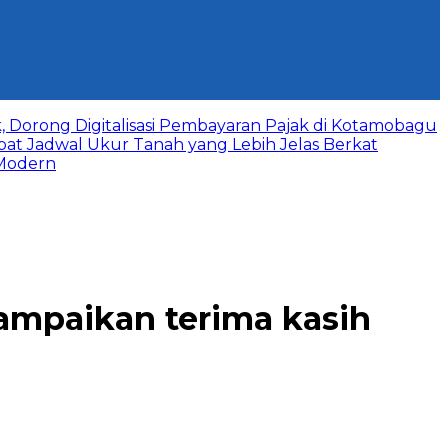
, Dorong Digitalisasi Pembayaran Pajak di Kotamobagu
pat Jadwal Ukur Tanah yang Lebih Jelas Berkat
 Modern
ampaikan terima kasih