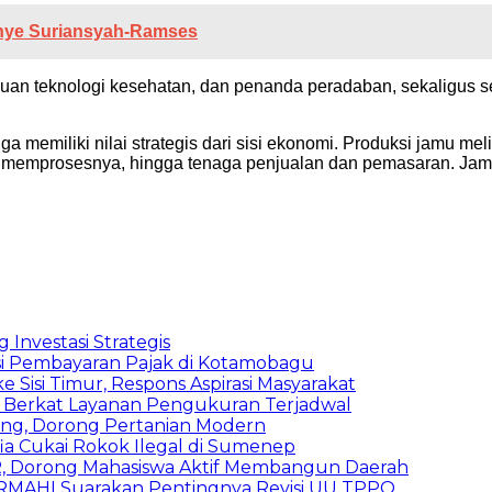
nye Suriansyah-Ramses
ahuan teknologi kesehatan, dan penanda peradaban, sekaligus 
 memiliki nilai strategis dari sisi ekonomi. Produksi jamu mel
g memprosesnya, hingga tenaga penjualan dan pemasaran. Jam
 Investasi Strategis
asi Pembayaran Pajak di Kotamobagu
si Timur, Respons Aspirasi Masyarakat
s Berkat Layanan Pengukuran Terjadwal
ihang, Dorong Pertanian Modern
a Cukai Rokok Ilegal di Sumenep
, Dorong Mahasiswa Aktif Membangun Daerah
MAHI Suarakan Pentingnya Revisi UU TPPO