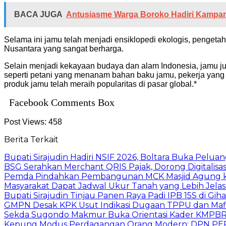
BACA JUGA
Antusiasme Warga Boroko Hadiri Kampa
Selama ini jamu telah menjadi ensiklopedi ekologis, penget
Nusantara yang sangat berharga.
Selain menjadi kekayaan budaya dan alam Indonesia, jamu juga
seperti petani yang menanam bahan baku jamu, pekerja yan
produk jamu telah meraih popularitas di pasar global.*
Facebook Comments Box
Post Views:
458
Berita Terkait
Bupati Sirajudin Hadiri NSIF 2026, Boltara Buka Peluang
‎BSG Serahkan Merchant QRIS Pajak, Dorong Digitalis
Pemda Pindahkan Pembangunan MCK Masjid Agung ke Si
Masyarakat Dapat Jadwal Ukur Tanah yang Lebih Jela
Bupati Sirajudin Tinjau Panen Raya Padi IPB 15S di G
GMPN Desak KPK Usut Indikasi Dugaan TPPU dan Mafi
Sekda Sugondo Makmur Buka Orientasi Kader KMPBR
Kepung Modus Perdagangan Orang Modern: DPN PER