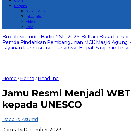
Opini
Ragam
Siaran Pers
Infografis
Video
Foto
Bupati Sirajudin Hadiri NSIF 2026, Boltara Buka Peluang
Pemda Pindahkan Pembangunan MCK Masjid Agung ke Si
Layanan Pengukuran Terjadwal
Bupati Sirajudin Tinj
Home
Berita
Headline
/
/
Jamu Resmi Menjadi WBTb
kepada UNESCO
Redaksi Asumsi
Kamis, 14 Desember 2023