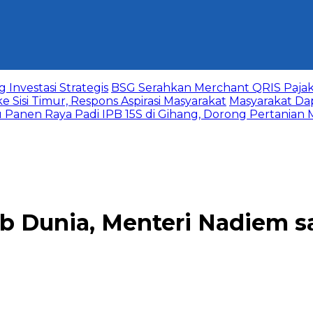
 Investasi Strategis
‎BSG Serahkan Merchant QRIS Pajak
si Timur, Respons Aspirasi Masyarakat
Masyarakat Da
au Panen Raya Padi IPB 15S di Gihang, Dorong Pertanian
 Dunia, Menteri Nadiem s