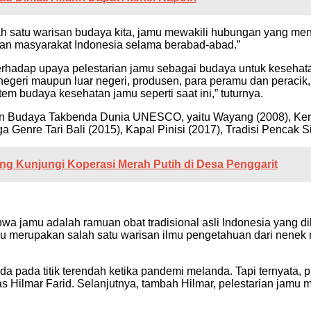
alah satu warisan budaya kita, jamu mewakili hubungan yang m
upan masyarakat Indonesia selama berabad-abad.”
erhadap upaya pelestarian jamu sebagai budaya untuk kesehata
geri maupun luar negeri, produsen, para peramu dan peracik, p
 budaya kesehatan jamu seperti saat ini,” tuturnya.
an Budaya Takbenda Dunia UNESCO, yaitu Wayang (2008), Keris
a Genre Tari Bali (2015), Kapal Pinisi (2017), Tradisi Pencak S
g Kunjungi Koperasi Merah Putih di Desa Penggarit
hwa jamu adalah ramuan obat tradisional asli Indonesia yang 
mu merupakan salah satu warisan ilmu pengetahuan dari nene
a pada titik terendah ketika pandemi melanda. Tapi ternyata,
 Hilmar Farid. Selanjutnya, tambah Hilmar, pelestarian jamu 