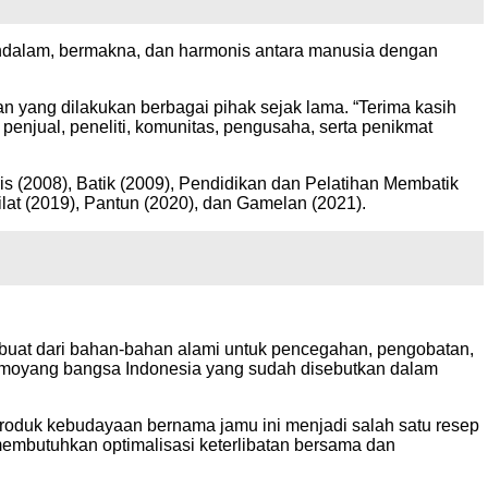
endalam, bermakna, dan harmonis antara manusia dengan
n yang dilakukan berbagai pihak sejak lama. “Terima kasih
enjual, peneliti, komunitas, pengusaha, serta penikmat
 (2008), Batik (2009), Pendidikan dan Pelatihan Membatik
ilat (2019), Pantun (2020), dan Gamelan (2021).
dibuat dari bahan-bahan alami untuk pencegahan, pengobatan,
k moyang bangsa Indonesia yang sudah disebutkan dalam
 produk kebudayaan bernama jamu ini menjadi salah satu resep
membutuhkan optimalisasi keterlibatan bersama dan