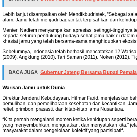
Lebih lanjut disampaikan oleh Mendikbudristek, “Sebagai s
alam. Jamu telah menjadi bagian tak terpisahkan dari kehid
Menteri Nadiem menyampaikan apresiasi setinggi-tingginya t
kepada seluruh pendukung budaya sehat jamu baik di dalam ne
khasiat jamu yang telah bersama-sama menghidupkan ekosistem
Sebelumnya, Indonesia telah berhasil mencatatkan 12 Waris
(2009), Angklung (2010), Tari Saman (2011), Noken (2012), Tig
BACA JUGA
Gubernur Jateng Bersama Bupati Pemalan
Warisan Jamu untuk Dunia
Direktur Jenderal Kebudayaan, Hilmar Farid, menjelaskan ba
pemulihan, dan pemeliharaan kesehatan dan kecantikan. Ja
relief, primbon, prasasti, dan kitab-kitab lama Nusantara.
“Kita pernah mengalami momen ketika kehidupan seperti berad
yang menyembuhkan, menguatkan, dan menyatukan kita,” jelas
masyarakat dalam pengelolaan kolektif yang partisipatif.