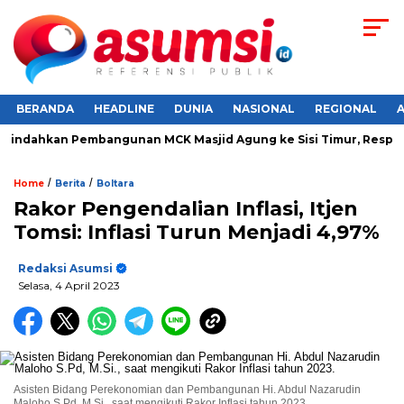
BERANDA
HEADLINE
DUNIA
NASIONAL
REGIONAL
ndahkan Pembangunan MCK Masjid Agung ke Sisi Timur, Respons 
/
/
Home
Berita
Boltara
Rakor Pengendalian Inflasi, Itjen
Tomsi: Inflasi Turun Menjadi 4,97%
Redaksi Asumsi
Selasa, 4 April 2023
Asisten Bidang Perekonomian dan Pembangunan Hi. Abdul Nazarudin
Maloho S.Pd, M.Si., saat mengikuti Rakor Inflasi tahun 2023.