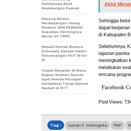
Mahasiswa Aktif
Akhir Mena
Membangun Daerah
Kepung Modus
Sehingga betul-
Perdagangan Orang
dapat berpera
Modern: DPN PERMAHI
Suarakan Pentingnya
di Kabupaten B
Revisi UU TPPO
Sebelumnya, Ka
‎Kepala Kantah Boltara
Enliawaty Hassan Hadiri
laporan paniti
Pencanangan HUT RI ke-
81
meningkatkan k
melakukan eval
Cegah Masalah di Masa
rencana progr
Depan, Menteri Nusron
Ajak Pemda Percepat
Sertipikasi Tanah Rumah
Facebook C
Ibadah di NTT
Post Views:
73
Tag :
Jusnan C. Mokoginta
PKP
R