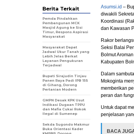
Asumsi.id
– Bup
Berita Terkait
diwakili Sekre
Pemda Pindahkan
Koordinasi (Ra
Pembangunan MCK
Masjid Agung ke Sisi
dan Kawasan P
Timur, Respons Aspirasi
Masyarakat
Rakor berlangsu
Seksi Balai Pen
Masyarakat Dapat
Jadwal Ukur Tanah yang
Bolmut Aroman T
Lebih Jelas Berkat
Layanan Pengukuran
Kabupaten Bol
Terjadwal
Dalam sambutan
Bupati Sirajudin Tinjau
Panen Raya Padi IPB 15S
Mokoginta meny
di Gihang, Dorong
memberikan pe
Pertanian Modern
peran dan fung
GMPN Desak KPK Usut
Indikasi Dugaan TPPU
Untuk dapat me
dan Mafia Cukai Rokok
Ilegal di Sumenep
penjelasan yan
Sekda Sugondo Makmur
Buka Orientasi Kader
BACA JUG
KMPBR, Dorong