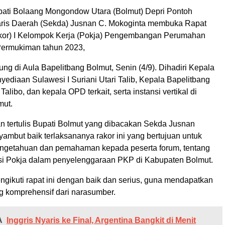
ati Bolaang Mongondow Utara (Bolmut) Depri Pontoh
taris Daerah (Sekda) Jusnan C. Mokoginta membuka Rapat
kor) I Kelompok Kerja (Pokja) Pengembangan Perumahan
ermukiman tahun 2023,
ng di Aula Bapelitbang Bolmut, Senin (4/9). Dihadiri Kepala
yediaan Sulawesi I Suriani Utari Talib, Kepala Bapelitbang
alibo, dan kepala OPD terkait, serta instansi vertikal di
mut.
 tertulis Bupati Bolmut yang dibacakan Sekda Jusnan
ambut baik terlaksananya rakor ini yang bertujuan untuk
ngetahuan dan pemahaman kepada peserta forum, tentang
si Pokja dalam penyelenggaraan PKP di Kabupaten Bolmut.
ngikuti rapat ini dengan baik dan serius, guna mendapatkan
g komprehensif dari narasumber.
A
‎Inggris Nyaris ke Final, Argentina Bangkit di Menit