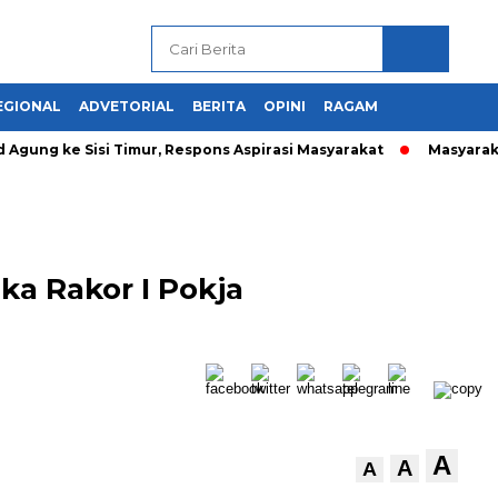
EGIONAL
ADVETORIAL
BERITA
OPINI
RAGAM
gung ke Sisi Timur, Respons Aspirasi Masyarakat
Masyarak
a Rakor I Pokja
A
A
A