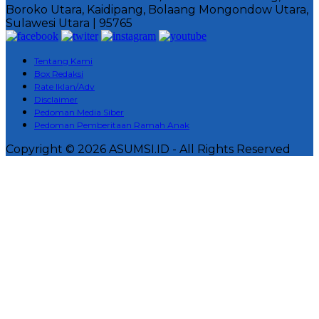
Boroko Utara, Kaidipang, Bolaang Mongondow Utara,
Sulawesi Utara | 95765
Tentang Kami
Box Redaksi
Rate Iklan/Adv
Disclaimer
Pedoman Media Siber
Pedoman Pemberitaan Ramah Anak
Copyright © 2026 ASUMSI.ID - All Rights Reserved