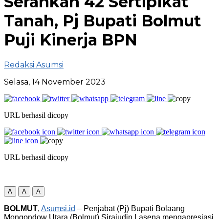
Serahkan 42 Sertipikat
Tanah, Pj Bupati Bolmut
Puji Kinerja BPN
Redaksi Asumsi
Selasa, 14 November 2023
URL berhasil dicopy
URL berhasil dicopy
A
A
A
BOLMUT
,
Asumsi.id
– Penjabat (Pj) Bupati Bolaang
Mongondow Utara (Bolmut) Sirajudin Lasena mengapresiasi