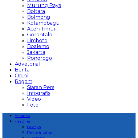
Murung Raya
Boltara
Bolmong
Kotamobagu
Aceh Timur
Gorontalo
Limboto
Boalemo
Jakarta
Ponorogo
Advetorial
Berita
Opini
Ragam
Siaran Pers
Infografis
Video
Foto
Beranda
Headline
Budaya
Pemerintahan
Olahraga