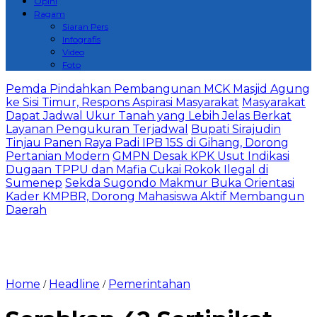
Opini
Ragam
Siaran Pers
Infografis
Video
Foto
Pemda Pindahkan Pembangunan MCK Masjid Agung
ke Sisi Timur, Respons Aspirasi Masyarakat
Masyarakat
Dapat Jadwal Ukur Tanah yang Lebih Jelas Berkat
Layanan Pengukuran Terjadwal
Bupati Sirajudin
Tinjau Panen Raya Padi IPB 15S di Gihang, Dorong
Pertanian Modern
GMPN Desak KPK Usut Indikasi
Dugaan TPPU dan Mafia Cukai Rokok Ilegal di
Sumenep
Sekda Sugondo Makmur Buka Orientasi
Kader KMPBR, Dorong Mahasiswa Aktif Membangun
Daerah
Home
Headline
Pemerintahan
/
/