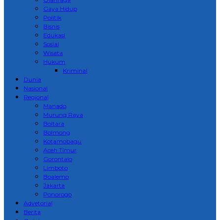
Gaya Hidup
Politik
Bisnis
Edukasi
Sosial
Wisata
Hukum
Kriminal
Dunia
Nasional
Regional
Manado
Murung Raya
Boltara
Bolmong
Kotamobagu
Aceh Timur
Gorontalo
Limboto
Boalemo
Jakarta
Ponorogo
Advetorial
Berita