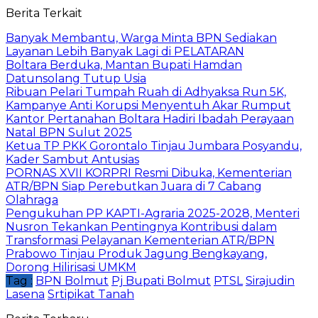
Berita Terkait
Banyak Membantu, Warga Minta BPN Sediakan
Layanan Lebih Banyak Lagi di PELATARAN
‎Boltara Berduka, Mantan Bupati Hamdan
Datunsolang Tutup Usia
Ribuan Pelari Tumpah Ruah di Adhyaksa Run 5K,
Kampanye Anti Korupsi Menyentuh Akar Rumput
Kantor Pertanahan Boltara Hadiri Ibadah Perayaan
Natal BPN Sulut 2025
Ketua TP PKK Gorontalo Tinjau Jumbara Posyandu,
Kader Sambut Antusias
PORNAS XVII KORPRI Resmi Dibuka, Kementerian
ATR/BPN Siap Perebutkan Juara di 7 Cabang
Olahraga
Pengukuhan PP KAPTI-Agraria 2025-2028, Menteri
Nusron Tekankan Pentingnya Kontribusi dalam
Transformasi Pelayanan Kementerian ATR/BPN
Prabowo Tinjau Produk Jagung Bengkayang,
Dorong Hilirisasi UMKM
Tag :
BPN Bolmut
Pj Bupati Bolmut
PTSL
Sirajudin
Lasena
Srtipikat Tanah