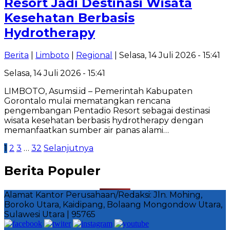
Resort Jadi Destinasi Wisata
Kesehatan Berbasis
Hydrotherapy
Berita
|
Limboto
|
Regional
| Selasa, 14 Juli 2026 - 15:41
Selasa, 14 Juli 2026 - 15:41
LIMBOTO, Asumsi.id – Pemerintah Kabupaten
Gorontalo mulai mematangkan rencana
pengembangan Pentadio Resort sebagai destinasi
wisata kesehatan berbasis hydrotherapy dengan
memanfaatkan sumber air panas alami…
Paginasi
1
2
3
…
32
Selanjutnya
pos
Berita Populer
Alamat Kantor Perusahaan/Redaksi: Jln. Mohing,
Boroko Utara, Kaidipang, Bolaang Mongondow Utara,
Sulawesi Utara | 95765