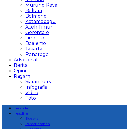
Murung Raya
Boltara
Bolmong
Kotamobagu
Aceh Timur
Gorontalo
Limboto
Boalemo
Jakarta
Ponorogo
Advetorial
Berita
Opini
Ragam
Siaran Pers
Infografis
Video
Foto
Beranda
Headline
Budaya
Pemerintahan
Olahraga