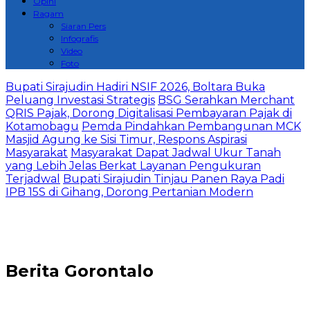
Opini
Ragam
Siaran Pers
Infografis
Video
Foto
Bupati Sirajudin Hadiri NSIF 2026, Boltara Buka
Peluang Investasi Strategis
‎BSG Serahkan Merchant
QRIS Pajak, Dorong Digitalisasi Pembayaran Pajak di
Kotamobagu
Pemda Pindahkan Pembangunan MCK
Masjid Agung ke Sisi Timur, Respons Aspirasi
Masyarakat
Masyarakat Dapat Jadwal Ukur Tanah
yang Lebih Jelas Berkat Layanan Pengukuran
Terjadwal
Bupati Sirajudin Tinjau Panen Raya Padi
IPB 15S di Gihang, Dorong Pertanian Modern
Berita
Gorontalo