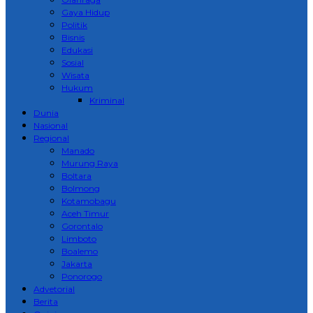
Gaya Hidup
Politik
Bisnis
Edukasi
Sosial
Wisata
Hukum
Kriminal
Dunia
Nasional
Regional
Manado
Murung Raya
Boltara
Bolmong
Kotamobagu
Aceh Timur
Gorontalo
Limboto
Boalemo
Jakarta
Ponorogo
Advetorial
Berita