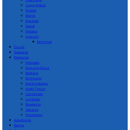
Gaya Hidup
Politik
Bisnis
Edukasi
Sosial
Wisata
Hukum
Kriminal
Dunia
Nasional
Regional
Manado
Murung Raya
Boltara
Bolmong
Kotamobagu
Aceh Timur
Gorontalo
Limboto
Boalemo
Jakarta
Ponorogo
Advetorial
Berita