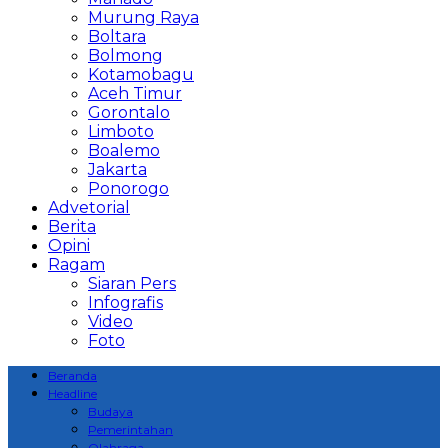
Murung Raya
Boltara
Bolmong
Kotamobagu
Aceh Timur
Gorontalo
Limboto
Boalemo
Jakarta
Ponorogo
Advetorial
Berita
Opini
Ragam
Siaran Pers
Infografis
Video
Foto
Beranda
Headline
Budaya
Pemerintahan
Olahraga