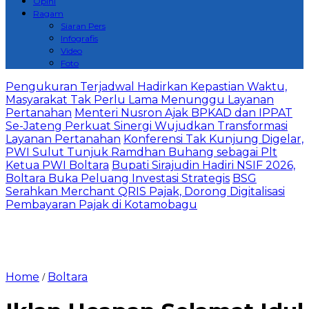
Opini
Ragam
Siaran Pers
Infografis
Video
Foto
Pengukuran Terjadwal Hadirkan Kepastian Waktu,
Masyarakat Tak Perlu Lama Menunggu Layanan
Pertanahan
Menteri Nusron Ajak BPKAD dan IPPAT
Se-Jateng Perkuat Sinergi Wujudkan Transformasi
Layanan Pertanahan
‎Konferensi Tak Kunjung Digelar,
PWI Sulut Tunjuk Ramdhan Buhang sebagai Plt
Ketua PWI Boltara
Bupati Sirajudin Hadiri NSIF 2026,
Boltara Buka Peluang Investasi Strategis
‎BSG
Serahkan Merchant QRIS Pajak, Dorong Digitalisasi
Pembayaran Pajak di Kotamobagu
Home
Boltara
/