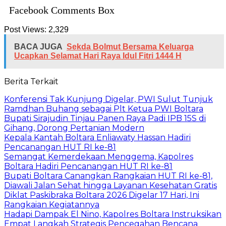
Facebook Comments Box
Post Views:
2,329
BACA JUGA
Sekda Bolmut Bersama Keluarga
Ucapkan Selamat Hari Raya Idul Fitri 1444 H
Berita Terkait
‎Konferensi Tak Kunjung Digelar, PWI Sulut Tunjuk
Ramdhan Buhang sebagai Plt Ketua PWI Boltara
Bupati Sirajudin Tinjau Panen Raya Padi IPB 15S di
Gihang, Dorong Pertanian Modern
‎Kepala Kantah Boltara Enliawaty Hassan Hadiri
Pencanangan HUT RI ke-81
‎Semangat Kemerdekaan Menggema, Kapolres
Boltara Hadiri Pencanangan HUT RI ke-81
‎Bupati Boltara Canangkan Rangkaian HUT RI ke-81,
Diawali Jalan Sehat hingga Layanan Kesehatan Gratis
‎Diklat Paskibraka Boltara 2026 Digelar 17 Hari, Ini
Rangkaian Kegiatannya
‎Hadapi Dampak El Nino, Kapolres Boltara Instruksikan
Empat Langkah Strategis Pencegahan Bencana