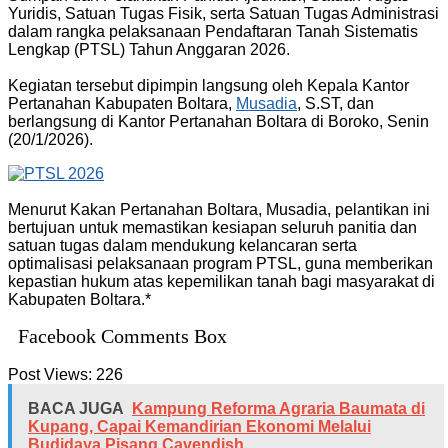
Yuridis, Satuan Tugas Fisik, serta Satuan Tugas Administrasi
dalam rangka pelaksanaan Pendaftaran Tanah Sistematis
Lengkap (PTSL) Tahun Anggaran 2026.
Kegiatan tersebut dipimpin langsung oleh Kepala Kantor
Pertanahan Kabupaten Boltara,
Musadia
, S.ST, dan
berlangsung di Kantor Pertanahan Boltara di Boroko, Senin
(20/1/2026).
‎Menurut Kakan Pertanahan Boltara, Musadia, pelantikan ini
bertujuan untuk memastikan kesiapan seluruh panitia dan
satuan tugas dalam mendukung kelancaran serta
optimalisasi pelaksanaan program PTSL, guna memberikan
kepastian hukum atas kepemilikan tanah bagi masyarakat di
Kabupaten Boltara.*
Facebook Comments Box
Post Views:
226
BACA JUGA
Kampung Reforma Agraria Baumata di
Kupang, Capai Kemandirian Ekonomi Melalui
Budidaya Pisang Cavendish