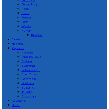
Gaya Hidup
Politik
Bisnis
Edukasi
Sosial
Wisata
Hukum
Kriminal
Dunia
Nasional
Regional
Manado
Murung Raya
Boltara
Bolmong
Kotamobagu
Aceh Timur
Gorontalo
Limboto
Boalemo
Jakarta
Ponorogo
Advetorial
Berita