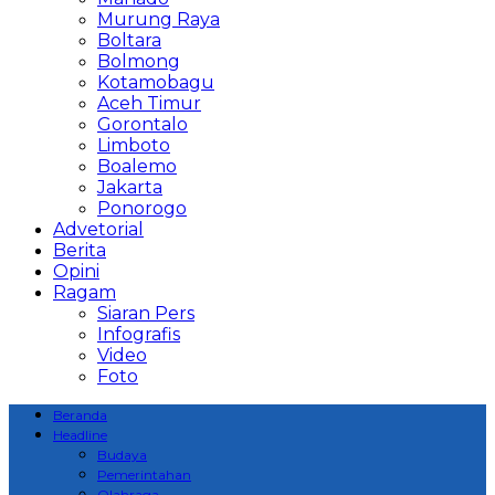
Murung Raya
Boltara
Bolmong
Kotamobagu
Aceh Timur
Gorontalo
Limboto
Boalemo
Jakarta
Ponorogo
Advetorial
Berita
Opini
Ragam
Siaran Pers
Infografis
Video
Foto
Beranda
Headline
Budaya
Pemerintahan
Olahraga