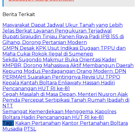
Berita Terkait
Masyarakat Dapat Jadwal Ukur Tanah yang Lebih
Jelas Berkat Layanan Pengukuran Terjadwal
Bupati Sirajudin Tinjau Panen Raya Padi IPB 15S di
Gihang, Dorong Pertanian Modern
GMPN Desak KPK Usut Indikasi Dugaan TPPU dan
Mafia Cukai Rokok Ilegal di Sumenep
Sekda Sugondo Makmur Buka Orientasi Kader
KMPBR, Dorong Mahasiswa Aktif Membangun Daerah
Kepung Modus Perdagangan Orang Modern: DPN
PERMAHI Suarakan Pentingnya Revisi UU TPPO
‎Kepala Kantah Boltara Enliawaty Hassan Hadiri
Pencanangan HUT RI ke-81
Cegah Masalah di Masa Depan, Menteri Nusron Ajak
Pemda Percepat Sertipikasi Tanah Rumah Ibadah di
NTT
‎Semangat Kemerdekaan Menggema, Kapolres
Boltara Hadiri Pencanangan HUT RI ke-81
Tag :
Kakan Pertanahan
Kantor Pertanahan Boltara
Musadia
PTSL