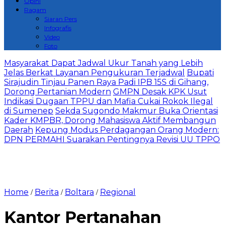
Opini
Ragam
Siaran Pers
Infografis
Video
Foto
Masyarakat Dapat Jadwal Ukur Tanah yang Lebih
Jelas Berkat Layanan Pengukuran Terjadwal
Bupati
Sirajudin Tinjau Panen Raya Padi IPB 15S di Gihang,
Dorong Pertanian Modern
GMPN Desak KPK Usut
Indikasi Dugaan TPPU dan Mafia Cukai Rokok Ilegal
di Sumenep
Sekda Sugondo Makmur Buka Orientasi
Kader KMPBR, Dorong Mahasiswa Aktif Membangun
Daerah
Kepung Modus Perdagangan Orang Modern:
DPN PERMAHI Suarakan Pentingnya Revisi UU TPPO
Home
Berita
Boltara
Regional
/
/
/
‎Kantor Pertanahan