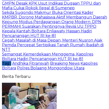
GMPN Desak KPK Usut Indikasi Dugaan TPPU dan
Mafia Cukai Rokok Ilegal di Sumenep
Sekda Sugondo Makmur Buka Orientasi Kader
KMPBR, Dorong Mahasiswa Aktif Membangun Daerah
Kepung Modus Perdagangan Orang Modern: DPN
PERMAHI Suarakan Pentingnya Revisi UU TPPO
‎Kepala Kantah Boltara Enliawaty Hassan Hadiri
Pencanangan HUT RI ke-81
Cegah Masalah di Masa Depan, Menteri Nusron Ajak
Pemda Percepat Sertipikasi Tanah Rumah Ibadah di
NTT
‎Semangat Kemerdekaan Menggema, Kapolres
Boltara Hadiri Pencanangan HUT RI ke-81
Tag :
Andhika Fitransyah
Breaking News
Kapolres
Boltara
Polres Bolaang Mongondow Utara
Berita Terbaru