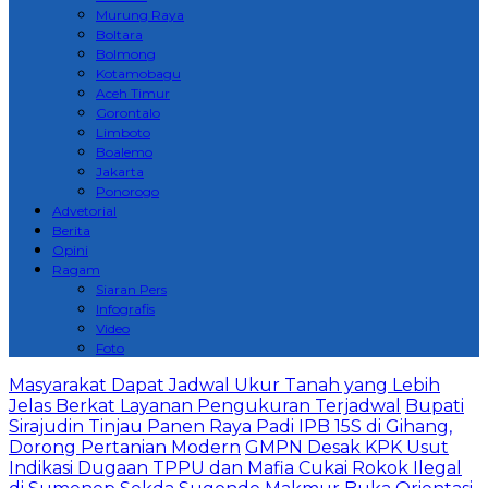
Murung Raya
Boltara
Bolmong
Kotamobagu
Aceh Timur
Gorontalo
Limboto
Boalemo
Jakarta
Ponorogo
Advetorial
Berita
Opini
Ragam
Siaran Pers
Infografis
Video
Foto
Masyarakat Dapat Jadwal Ukur Tanah yang Lebih
Jelas Berkat Layanan Pengukuran Terjadwal
Bupati
Sirajudin Tinjau Panen Raya Padi IPB 15S di Gihang,
Dorong Pertanian Modern
GMPN Desak KPK Usut
Indikasi Dugaan TPPU dan Mafia Cukai Rokok Ilegal