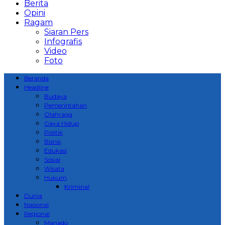
Berita
Opini
Ragam
Siaran Pers
Infografis
Video
Foto
Beranda
Headline
Budaya
Pemerintahan
Olahraga
Gaya Hidup
Politik
Bisnis
Edukasi
Sosial
Wisata
Hukum
Kriminal
Dunia
Nasional
Regional
Manado