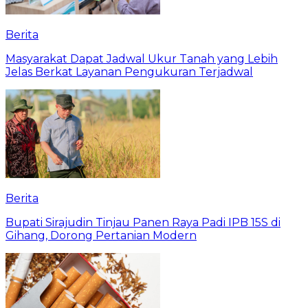
Berita
Masyarakat Dapat Jadwal Ukur Tanah yang Lebih
Jelas Berkat Layanan Pengukuran Terjadwal
Berita
Bupati Sirajudin Tinjau Panen Raya Padi IPB 15S di
Gihang, Dorong Pertanian Modern