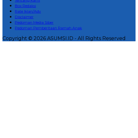
Tentang Kami
Box Redaksi
Rate Iklan/Adv
Disclaimer
Pedoman Media Siber
Pedoman Pemberitaan Ramah Anak
Copyright © 2026 ASUMSI.ID - All Rights Reserved