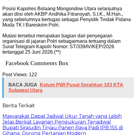
‎Posisi Kapolres Bolaang Mongondow Utara selanjutnya
akan diisi oleh AKBP Andhika Fitransyah, S.I.K., M.Han.,
yang sebelumnya bertugas sebagai Penyidik Tindak Pidana
Muda TK I Bareskrim Polri.
‎Mutasi tersebut merupakan bagian dari penyegaran
organisasi di jajaran Polri sebagaimana tertuang dalam
Surat Telegram Kapolri Nomor: ST/339/IV/KEP/2026
tertanggal 25 Juni 2026.(**)
Facebook Comments Box
Post Views:
122
BACA JUGA
Ketum PWI Pusat Serahkan 103 KTA
Sulawesi Utara
Berita Terkait
Masyarakat Dapat Jadwal Ukur Tanah yang Lebih
Jelas Berkat Layanan Pengukuran Terjadwal
Bupati Sirajudin Tinjau Panen Raya Padi IPB 15S di
Gihang, Dorong Pertanian Modern