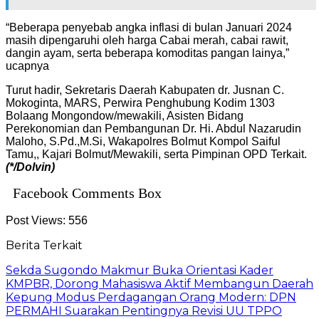
“Beberapa penyebab angka inflasi di bulan Januari 2024
masih dipengaruhi oleh harga Cabai merah, cabai rawit,
dangin ayam, serta beberapa komoditas pangan lainya,”
ucapnya
Turut hadir, Sekretaris Daerah Kabupaten dr. Jusnan C.
Mokoginta, MARS, Perwira Penghubung Kodim 1303
Bolaang Mongondow/mewakili, Asisten Bidang
Perekonomian dan Pembangunan Dr. Hi. Abdul Nazarudin
Maloho, S.Pd.,M.Si, Wakapolres Bolmut Kompol Saiful
Tamu,, Kajari Bolmut/Mewakili, serta Pimpinan OPD Terkait.
(*/Dolvin)
Facebook Comments Box
Post Views:
556
Berita Terkait
Sekda Sugondo Makmur Buka Orientasi Kader
KMPBR, Dorong Mahasiswa Aktif Membangun Daerah
Kepung Modus Perdagangan Orang Modern: DPN
PERMAHI Suarakan Pentingnya Revisi UU TPPO