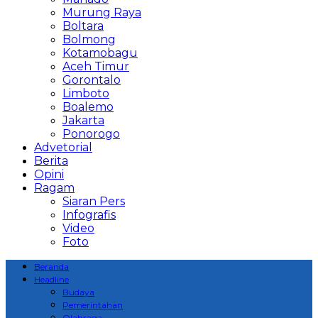
Murung Raya
Boltara
Bolmong
Kotamobagu
Aceh Timur
Gorontalo
Limboto
Boalemo
Jakarta
Ponorogo
Advetorial
Berita
Opini
Ragam
Siaran Pers
Infografis
Video
Foto
Beranda
Headline
Budaya
Pemerintahan
Olahraga