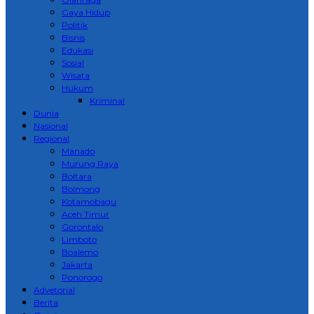
Gaya Hidup
Politik
Bisnis
Edukasi
Sosial
Wisata
Hukum
Kriminal
Dunia
Nasional
Regional
Manado
Murung Raya
Boltara
Bolmong
Kotamobagu
Aceh Timur
Gorontalo
Limboto
Boalemo
Jakarta
Ponorogo
Advetorial
Berita