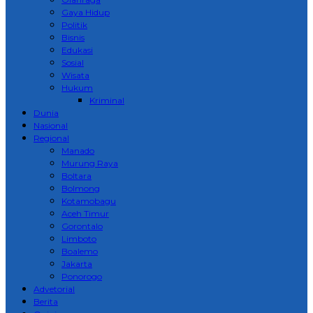
Gaya Hidup
Politik
Bisnis
Edukasi
Sosial
Wisata
Hukum
Kriminal
Dunia
Nasional
Regional
Manado
Murung Raya
Boltara
Bolmong
Kotamobagu
Aceh Timur
Gorontalo
Limboto
Boalemo
Jakarta
Ponorogo
Advetorial
Berita