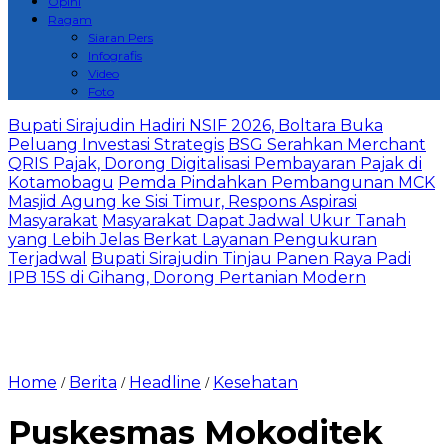
Opini
Ragam
Siaran Pers
Infografis
Video
Foto
Bupati Sirajudin Hadiri NSIF 2026, Boltara Buka
Peluang Investasi Strategis
‎BSG Serahkan Merchant
QRIS Pajak, Dorong Digitalisasi Pembayaran Pajak di
Kotamobagu
Pemda Pindahkan Pembangunan MCK
Masjid Agung ke Sisi Timur, Respons Aspirasi
Masyarakat
Masyarakat Dapat Jadwal Ukur Tanah
yang Lebih Jelas Berkat Layanan Pengukuran
Terjadwal
Bupati Sirajudin Tinjau Panen Raya Padi
IPB 15S di Gihang, Dorong Pertanian Modern
Home
Berita
Headline
Kesehatan
/
/
/
Puskesmas Mokoditek