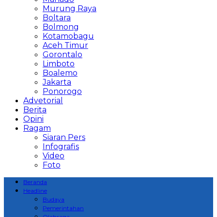
Murung Raya
Boltara
Bolmong
Kotamobagu
Aceh Timur
Gorontalo
Limboto
Boalemo
Jakarta
Ponorogo
Advetorial
Berita
Opini
Ragam
Siaran Pers
Infografis
Video
Foto
Beranda
Headline
Budaya
Pemerintahan
Olahraga