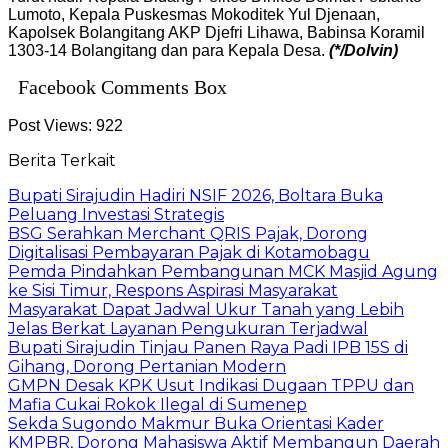
Lumoto, Kepala Puskesmas Mokoditek Yul Djenaan,
Kapolsek Bolangitang AKP Djefri Lihawa, Babinsa Koramil
1303-14 Bolangitang dan para Kepala Desa.
(*/Dolvin)
Facebook Comments Box
Post Views:
922
Berita Terkait
Bupati Sirajudin Hadiri NSIF 2026, Boltara Buka
Peluang Investasi Strategis
‎BSG Serahkan Merchant QRIS Pajak, Dorong
Digitalisasi Pembayaran Pajak di Kotamobagu
Pemda Pindahkan Pembangunan MCK Masjid Agung
ke Sisi Timur, Respons Aspirasi Masyarakat
Masyarakat Dapat Jadwal Ukur Tanah yang Lebih
Jelas Berkat Layanan Pengukuran Terjadwal
Bupati Sirajudin Tinjau Panen Raya Padi IPB 15S di
Gihang, Dorong Pertanian Modern
GMPN Desak KPK Usut Indikasi Dugaan TPPU dan
Mafia Cukai Rokok Ilegal di Sumenep
Sekda Sugondo Makmur Buka Orientasi Kader
KMPBR, Dorong Mahasiswa Aktif Membangun Daerah