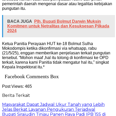
pemerintah daerah mengenai dasar atau legalitas kebijakan
pungutan itu.
BACA JUGA
Plh. Bupati Bolmut Darwin Muksin
Komitmen untuk Netralitas dan Kesuksesan Pilkada
2024
Ketua Panitia Perayaan HUT ke-18 Bolmut Sulha
Mokodompis ketika dikonfirmasi via whatsapp, rabu
(21/5/25), enggan memberikan penjelasan terkait pungutan
tersebut. “Mohon maaf ,hal itu tolong di konfirmasi ke OPD
terkait, karena kami Panitia tidak mengatur hal itu,” singkat
Kepala Inspektorat itu.*
Facebook Comments Box
Post Views:
465
Berita Terkait
Masyarakat Dapat Jadwal Ukur Tanah yang Lebih
Jelas Berkat Layanan Pengukuran Terjadwal
Bupati Sirajudin Tinjau Panen Raya Padi IPB 15S di