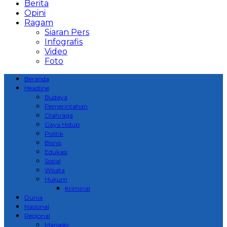
Berita
Opini
Ragam
Siaran Pers
Infografis
Video
Foto
Beranda
Headline
Budaya
Pemerintahan
Olahraga
Gaya Hidup
Politik
Bisnis
Edukasi
Sosial
Wisata
Hukum
Kriminal
Dunia
Nasional
Regional
Manado