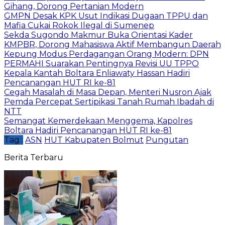
Gihang, Dorong Pertanian Modern
GMPN Desak KPK Usut Indikasi Dugaan TPPU dan
Mafia Cukai Rokok Ilegal di Sumenep
Sekda Sugondo Makmur Buka Orientasi Kader
KMPBR, Dorong Mahasiswa Aktif Membangun Daerah
Kepung Modus Perdagangan Orang Modern: DPN
PERMAHI Suarakan Pentingnya Revisi UU TPPO
‎Kepala Kantah Boltara Enliawaty Hassan Hadiri
Pencanangan HUT RI ke-81
Cegah Masalah di Masa Depan, Menteri Nusron Ajak
Pemda Percepat Sertipikasi Tanah Rumah Ibadah di
NTT
‎Semangat Kemerdekaan Menggema, Kapolres
Boltara Hadiri Pencanangan HUT RI ke-81
Tag :
ASN
HUT Kabupaten Bolmut
Pungutan
Berita Terbaru