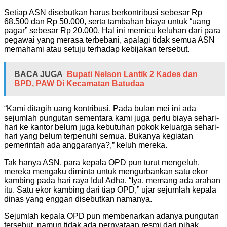
Setiap ASN disebutkan harus berkontribusi sebesar Rp
68.500 dan Rp 50.000, serta tambahan biaya untuk “uang
pagar” sebesar Rp 20.000. Hal ini memicu keluhan dari para
pegawai yang merasa terbebani, apalagi tidak semua ASN
memahami atau setuju terhadap kebijakan tersebut.
BACA JUGA
Bupati Nelson Lantik 2 Kades dan
BPD, PAW Di Kecamatan Batudaa
“Kami ditagih uang kontribusi. Pada bulan mei ini ada
sejumlah pungutan sementara kami juga perlu biaya sehari-
hari ke kantor belum juga kebutuhan pokok keluarga sehari-
hari yang belum terpenuhi semua. Bukanya kegiatan
pemerintah ada anggaranya?,” keluh mereka.
Tak hanya ASN, para kepala OPD pun turut mengeluh,
mereka mengaku diminta untuk mengurbankan satu ekor
kambing pada hari raya Idul Adha. “Iya, memang ada arahan
itu. Satu ekor kambing dari tiap OPD,” ujar sejumlah kepala
dinas yang enggan disebutkan namanya.
Sejumlah kepala OPD pun membenarkan adanya pungutan
tersebut, namun tidak ada pernyataan resmi dari pihak