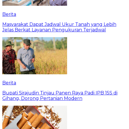
Berita
Masyarakat Dapat Jadwal Ukur Tanah yang Lebih
Jelas Berkat Layanan Pengukuran Terjadwal
Berita
Bupati Sirajudin Tinjau Panen Raya Padi IPB 15S di
Gihang, Dorong Pertanian Modern