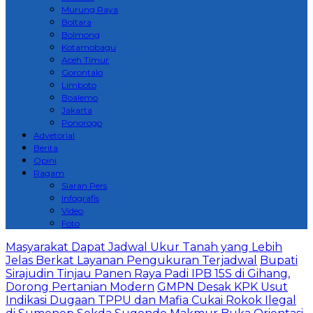
Murung Raya
Boltara
Bolmong
Kotamobagu
Aceh Timur
Gorontalo
Limboto
Boalemo
Jakarta
Ponorogo
Advetorial
Berita
Opini
Ragam
Siaran Pers
Infografis
Video
Foto
Masyarakat Dapat Jadwal Ukur Tanah yang Lebih
Jelas Berkat Layanan Pengukuran Terjadwal
Bupati
Sirajudin Tinjau Panen Raya Padi IPB 15S di Gihang,
Dorong Pertanian Modern
GMPN Desak KPK Usut
Indikasi Dugaan TPPU dan Mafia Cukai Rokok Ilegal