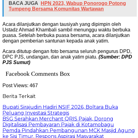
BACA JUGA
HPN 2023, Wabup Ponorogo Potong
Tumpeng Bersama Komunitas Wartawan
Acara dilanjutkan dengan tausiyah yang dipimpin oleh
Ustadz Ahmad Khambali sambil menunggu waktu berbuka
puasa. Setelah berbuka puasa bersama, acara dilanjutkan
dengan pemberian santunan kepada anak yatim.
Acara ditutup dengan foto bersama seluruh pengurus DPD,
DPC PJS, undangan, dan anak yatim piatu.
(Sumber: DPD
PJS Sumut)
Facebook Comments Box
Post Views:
467
Berita Terkait
Bupati Sirajudin Hadiri NSIF 2026, Boltara Buka
Peluang Investasi Strategis
‎BSG Serahkan Merchant QRIS Pajak, Dorong
Digitalisasi Pembayaran Pajak di Kotamobagu
Pemda Pindahkan Pembangunan MCK Masjid Agung
ke Sisi Timur, Respons Aspirasi Masyarakat