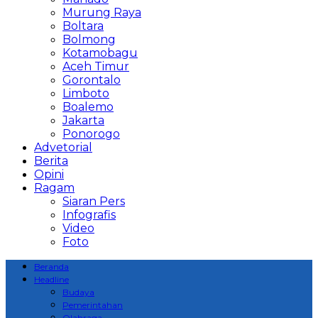
Murung Raya
Boltara
Bolmong
Kotamobagu
Aceh Timur
Gorontalo
Limboto
Boalemo
Jakarta
Ponorogo
Advetorial
Berita
Opini
Ragam
Siaran Pers
Infografis
Video
Foto
Beranda
Headline
Budaya
Pemerintahan
Olahraga