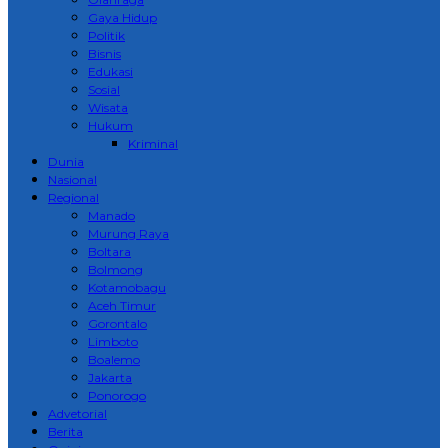
Gaya Hidup
Politik
Bisnis
Edukasi
Sosial
Wisata
Hukum
Kriminal
Dunia
Nasional
Regional
Manado
Murung Raya
Boltara
Bolmong
Kotamobagu
Aceh Timur
Gorontalo
Limboto
Boalemo
Jakarta
Ponorogo
Advetorial
Berita