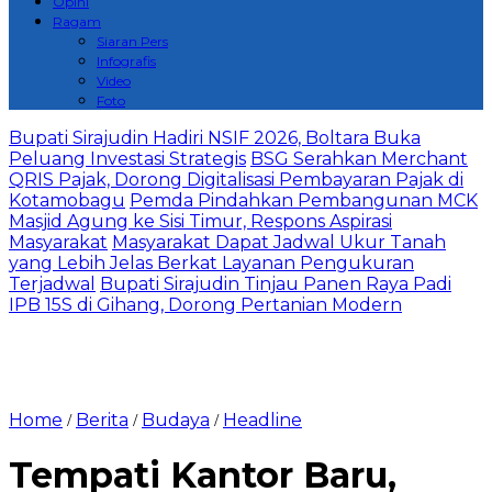
Opini
Ragam
Siaran Pers
Infografis
Video
Foto
Bupati Sirajudin Hadiri NSIF 2026, Boltara Buka
Peluang Investasi Strategis
‎BSG Serahkan Merchant
QRIS Pajak, Dorong Digitalisasi Pembayaran Pajak di
Kotamobagu
Pemda Pindahkan Pembangunan MCK
Masjid Agung ke Sisi Timur, Respons Aspirasi
Masyarakat
Masyarakat Dapat Jadwal Ukur Tanah
yang Lebih Jelas Berkat Layanan Pengukuran
Terjadwal
Bupati Sirajudin Tinjau Panen Raya Padi
IPB 15S di Gihang, Dorong Pertanian Modern
Home
Berita
Budaya
Headline
/
/
/
Tempati Kantor Baru,