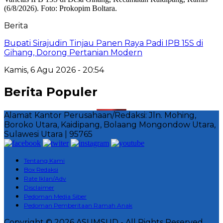
Berita
Bupati Sirajudin Tinjau Panen Raya Padi IPB 15S di
Gihang, Dorong Pertanian Modern
Kamis, 6 Agu 2026 - 20:54
Berita Populer
Alamat Kantor Perusahaan/Redaksi: Jln. Mohing,
Boroko Utara, Kaidipang, Bolaang Mongondow Utara,
Sulawesi Utara | 95765
Tentang Kami
Box Redaksi
Rate Iklan/Adv
Disclaimer
Pedoman Media Siber
Pedoman Pemberitaan Ramah Anak
Copyright © 2026 ASUMSI.ID - All Rights Reserved