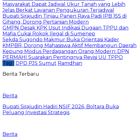
Masyarakat Dapat Jadwal Ukur Tanah yang Lebih
Jelas Berkat Layanan Pengukuran Terjadwal
Bupati Sirajudin Tinjau Panen Raya Padi IPB 15S di
Gihang, Dorong Pertanian Modern
GMPN Desak KPK Usut Indikasi Dugaan TPPU dan
Mafia Cukai Rokok Ilegal di Sumenep
Sekda Sugondo Makmur Buka Orientasi Kader
KMPBR, Dorong Mahasiswa Aktif Membangun Daerah
Kepung Modus Perdagangan Orang Modern: DPN
PERMAHI Suarakan Pentingnya Revisi UU TPPO
Tag :
DPD PJS Sumut
Ramdhan
Berita Terbaru
Berita
Bupati Sirajudin Hadiri NSIF 2026, Boltara Buka
Peluang Investasi Strategis
Berita