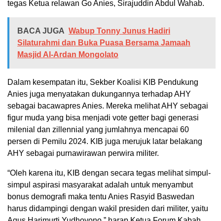
tegas Ketua relawan Go Anies, Sirajuddin Abdul Wahab.
BACA JUGA
Wabup Tonny Junus Hadiri
Silaturahmi dan Buka Puasa Bersama Jamaah
Masjid Al-Ardan Mongolato
Dalam kesempatan itu, Sekber Koalisi KIB Pendukung
Anies juga menyatakan dukungannya terhadap AHY
sebagai bacawapres Anies. Mereka melihat AHY sebagai
figur muda yang bisa menjadi vote getter bagi generasi
milenial dan zillennial yang jumlahnya mencapai 60
persen di Pemilu 2024. KIB juga merujuk latar belakang
AHY sebagai purnawirawan perwira militer.
“Oleh karena itu, KIB dengan secara tegas melihat simpul-
simpul aspirasi masyarakat adalah untuk menyambut
bonus demografi maka tentu Anies Rasyid Baswedan
harus didampingi dengan wakil presiden dari militer, yaitu
Agus Harimurti Yudhoyono,” harap Ketua Forum Kabah