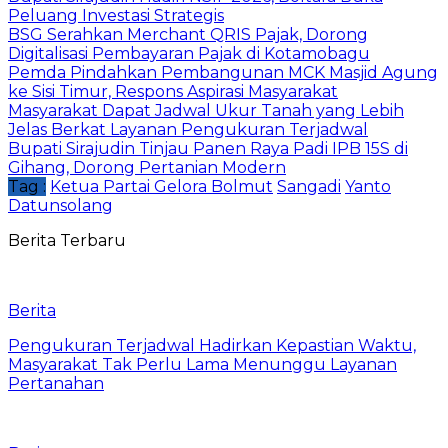
Peluang Investasi Strategis
‎BSG Serahkan Merchant QRIS Pajak, Dorong
Digitalisasi Pembayaran Pajak di Kotamobagu
Pemda Pindahkan Pembangunan MCK Masjid Agung
ke Sisi Timur, Respons Aspirasi Masyarakat
Masyarakat Dapat Jadwal Ukur Tanah yang Lebih
Jelas Berkat Layanan Pengukuran Terjadwal
Bupati Sirajudin Tinjau Panen Raya Padi IPB 15S di
Gihang, Dorong Pertanian Modern
Tag :
Ketua Partai Gelora Bolmut
Sangadi
Yanto
Datunsolang
Berita Terbaru
Berita
Pengukuran Terjadwal Hadirkan Kepastian Waktu,
Masyarakat Tak Perlu Lama Menunggu Layanan
Pertanahan