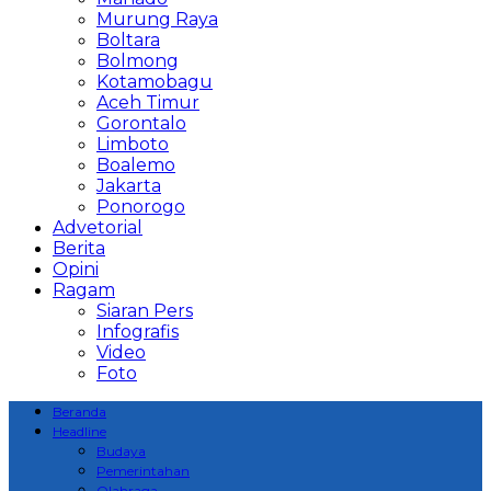
Murung Raya
Boltara
Bolmong
Kotamobagu
Aceh Timur
Gorontalo
Limboto
Boalemo
Jakarta
Ponorogo
Advetorial
Berita
Opini
Ragam
Siaran Pers
Infografis
Video
Foto
Beranda
Headline
Budaya
Pemerintahan
Olahraga