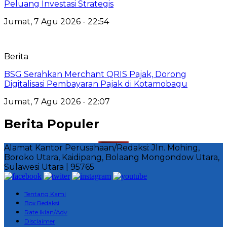
Peluang Investasi Strategis
Jumat, 7 Agu 2026 - 22:54
Berita
‎BSG Serahkan Merchant QRIS Pajak, Dorong
Digitalisasi Pembayaran Pajak di Kotamobagu
Jumat, 7 Agu 2026 - 22:07
Berita Populer
Alamat Kantor Perusahaan/Redaksi: Jln. Mohing,
Boroko Utara, Kaidipang, Bolaang Mongondow Utara,
Sulawesi Utara | 95765
Tentang Kami
Box Redaksi
Rate Iklan/Adv
Disclaimer