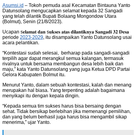
Asumsi.id
– Tokoh pemuda asal Kecamatan Bintauna Yanto
Datunsolang mengucapkan selamat kepada 32 Sangadi
yang telah dilantik Bupati Bolaang Mongondow Utara
(Bolmut), Senin (21/8/2023).
Ucapan s𝐞𝐥𝐚𝐦𝐚𝐭 𝐝𝐚𝐧 s𝐮𝐤𝐬𝐞𝐬 𝐚𝐭𝐚𝐬 𝐝𝐢𝐥𝐚𝐧𝐭𝐢𝐤𝐧𝐲𝐚 𝐒𝐚𝐧𝐠𝐚𝐝𝐢 𝟑𝟐 𝐃𝐞𝐬𝐚
periode
2023-2029
, itu disampaikan Yanto Datunsolang usai
acara pelantikan.
“Kontestasi sudah selesai, berharap pada sangadi-sangadi
terpilih agar dapat merangkul semua kalangan, termasuk
rivalnya untuk bersama membangun desa lebih baik dan
maju,” kata Yanto Datunsolang yang juga Ketua DPD Partai
Gelora Kabupaten Bolmut itu.
Menurut Yanto, dalam sebuah kontestasi, kalah dan menang
merupakan hal biasa. Yang terpenting adalah bagaimana
menyikapi itu dengan kepala dingin.
“Kepada semua tim sukses harus bisa bersaing dengan
sehat. Tidak bersikap berlebihan jika memenangi pemilihan,
dan yang belum berhasil juga harus bisa mengambil sikap
menerima,” ujar Yanto.