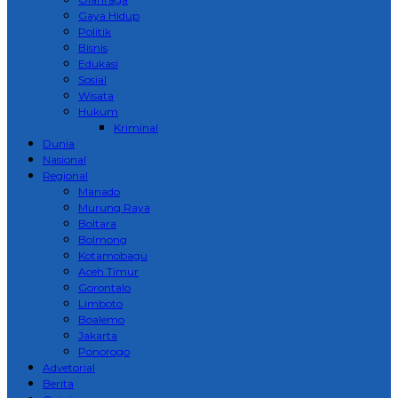
Gaya Hidup
Politik
Bisnis
Edukasi
Sosial
Wisata
Hukum
Kriminal
Dunia
Nasional
Regional
Manado
Murung Raya
Boltara
Bolmong
Kotamobagu
Aceh Timur
Gorontalo
Limboto
Boalemo
Jakarta
Ponorogo
Advetorial
Berita