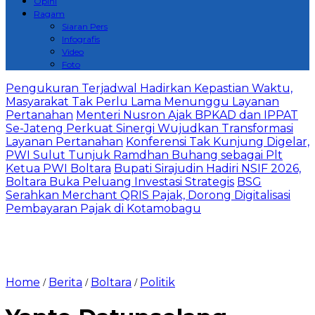
Opini
Ragam
Siaran Pers
Infografis
Video
Foto
Pengukuran Terjadwal Hadirkan Kepastian Waktu,
Masyarakat Tak Perlu Lama Menunggu Layanan
Pertanahan
Menteri Nusron Ajak BPKAD dan IPPAT
Se-Jateng Perkuat Sinergi Wujudkan Transformasi
Layanan Pertanahan
‎Konferensi Tak Kunjung Digelar,
PWI Sulut Tunjuk Ramdhan Buhang sebagai Plt
Ketua PWI Boltara
Bupati Sirajudin Hadiri NSIF 2026,
Boltara Buka Peluang Investasi Strategis
‎BSG
Serahkan Merchant QRIS Pajak, Dorong Digitalisasi
Pembayaran Pajak di Kotamobagu
Home
Berita
Boltara
Politik
/
/
/