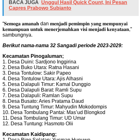
BACA JUGA
Unggul Hasil Quick Count, Ini Pesan
Capres Prabowo Subianto
“𝐒𝐞𝐦𝐨𝐠𝐚 𝐚𝐦𝐚𝐧𝐚𝐡 dan 𝐦𝐞𝐧𝐣𝐚𝐝𝐢 𝐩𝐞𝐦𝐢𝐦𝐩𝐢𝐧 𝐲𝐚𝐧𝐠 𝐦𝐞𝐦𝐩𝐮𝐧𝐲𝐚𝐢
𝐤𝐞𝐦𝐚𝐦𝐩𝐮𝐚𝐧 𝐮𝐧𝐭𝐮𝐤 𝐦𝐞𝐧𝐞𝐫𝐣𝐞𝐦𝐚𝐡𝐤𝐚𝐧 𝐯𝐢𝐬𝐢 𝐦𝐞𝐧𝐣𝐚𝐝𝐢 𝐤𝐞𝐧𝐲𝐚𝐭𝐚𝐚𝐧,”
sambungnya.
Berikut nama-nama 32 Sangadi periode 2023-2029:
Kecamatan Pinogaluman;
1. Desa Duini: Sardjono Inggirina
2. Desa Buko Utara: Ratna Hasani
3. Desa Tontulow: Sakir Papeo
4. Desa Tontulow Utara: Ajis Alhasni
5. Desa Dalapuli Timur: Kamal Dunggio
6. Desa Dalapuli Barat: Ramli Supu
7. Desa Dalapuli: Ramlan Supu
8. Desa Busato: Aries Pratama Daud
9. Desa Tuntung Timur: Mahyudin Mokodompis
10. Desa Tombulang Pantai: Mas’ud Blongkod
11. Desa Tombulang Timur: UD Umar
12. Desa Tuntung: Hasmoto Olii
Kecamatan Kaidipang;
1. Desa Bigo Selatan: Yusman Hunuwo