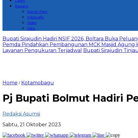
Opini
Ragam
Siaran Pers
Infografis
Video
Foto
Bupati Sirajudin Hadiri NSIF 2026, Boltara Buka Peluang
Pemda Pindahkan Pembangunan MCK Masjid Agung ke Si
Layanan Pengukuran Terjadwal
Bupati Sirajudin Tinj
Home
Kotamobagu
/
Pj Bupati Bolmut Hadiri 
Redaksi Asumsi
Sabtu, 21 Oktober 2023