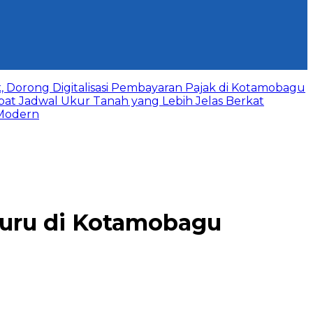
, Dorong Digitalisasi Pembayaran Pajak di Kotamobagu
pat Jadwal Ukur Tanah yang Lebih Jelas Berkat
 Modern
Guru di Kotamobagu