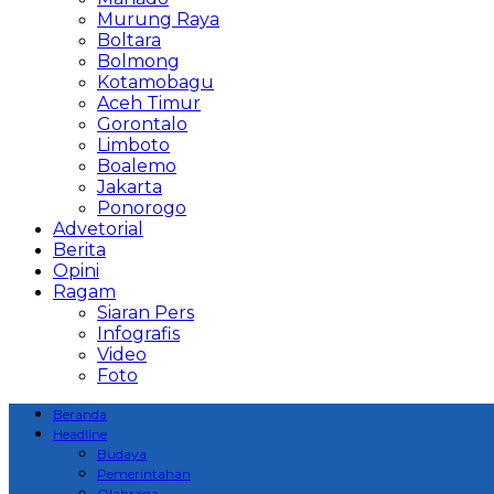
Murung Raya
Boltara
Bolmong
Kotamobagu
Aceh Timur
Gorontalo
Limboto
Boalemo
Jakarta
Ponorogo
Advetorial
Berita
Opini
Ragam
Siaran Pers
Infografis
Video
Foto
Beranda
Headline
Budaya
Pemerintahan
Olahraga