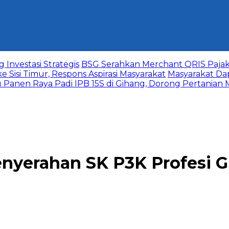
 Investasi Strategis
‎BSG Serahkan Merchant QRIS Pajak
si Timur, Respons Aspirasi Masyarakat
Masyarakat Da
au Panen Raya Padi IPB 15S di Gihang, Dorong Pertanian
Penyerahan SK P3K Profesi 