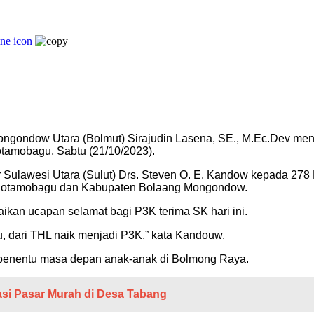
Mongondow Utara (Bolmut) Sirajudin Lasena, SE., M.Ec.Dev m
otamobagu, Sabtu (21/10/2023).
 Sulawesi Utara (Sulut) Drs. Steven O. E. Kandow kepada 27
 Kotamobagu dan Kabupaten Bolaang Mongondow.
n ucapan selamat bagi P3K terima SK hari ini.
, dari THL naik menjadi P3K,” kata Kandouw.
 penentu masa depan anak-anak di Bolmong Raya.
asi Pasar Murah di Desa Tabang