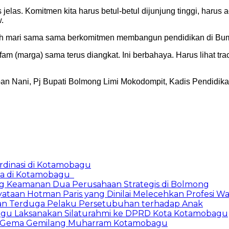
 jelas. Komitmen kita harus betul-betul dijunjung tinggi, harus 
.
ah mari sama sama berkomitmen membangun pendidikan di Bum
 (marga) sama terus diangkat. Ini berbahaya. Harus lihat trac
sripan Nani, Pj Bupati Bolmong Limi Mokodompit, Kadis Pendid
rdinasi di Kotamobagu
ama di Kotamobagu
ng Keamanan Dua Perusahaan Strategis di Bolmong
ataan Hotman Paris yang Dinilai Melecehkan Profesi W
kan Terduga Pelaku Persetubuhan terhadap Anak
bagu Laksanakan Silaturahmi ke DPRD Kota Kotamobagu
ti Gema Gemilang Muharram Kotamobagu