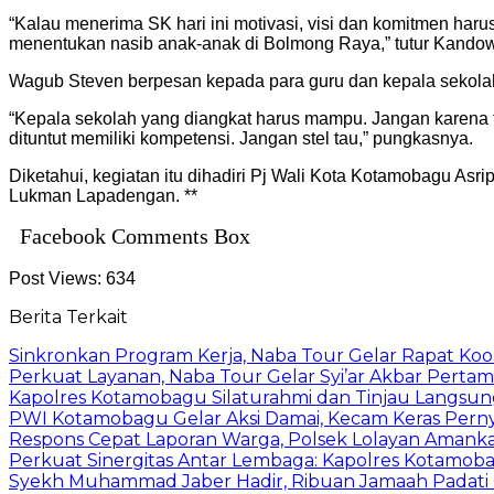
“Kalau menerima SK hari ini motivasi, visi dan komitmen harus
menentukan nasib anak-anak di Bolmong Raya,” tutur Kandow
Wagub Steven berpesan kepada para guru dan kepala sekol
“Kepala sekolah yang diangkat harus mampu. Jangan karena fam
dituntut memiliki kompetensi. Jangan stel tau,” pungkasnya.
Diketahui, kegiatan itu dihadiri Pj Wali Kota Kotamobagu A
Lukman Lapadengan. **
Facebook Comments Box
Post Views:
634
Berita Terkait
Sinkronkan Program Kerja, Naba Tour Gelar Rapat Koo
Perkuat Layanan, Naba Tour Gelar Syi’ar Akbar Pert
Kapolres Kotamobagu Silaturahmi dan Tinjau Langsu
PWI Kotamobagu Gelar Aksi Damai, Kecam Keras Perny
Respons Cepat Laporan Warga, Polsek Lolayan Aman
Perkuat Sinergitas Antar Lembaga: Kapolres Kotamo
Syekh Muhammad Jaber Hadir, Ribuan Jamaah Pada